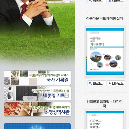
아름다운 국토 쾌적한 삶터
신뢰받고 품격있는 대한민
국