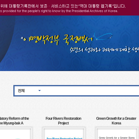
전체
atory Reform of the
Four Rivers Restoration
Green Growth for a Greater
ee Myung-bak A
Project
Korea