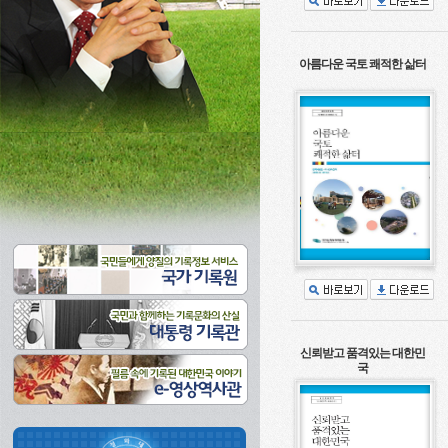
아름다운 국토 쾌적한 삶터
신뢰받고 품격있는 대한민
국