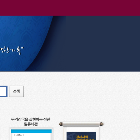
무역강국을 실현하는 선진
일류세관