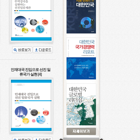
인재대국 진입으로 선진 일
류국가 실현 [4]