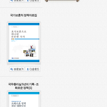
국가보훈처 정책자료집
국무총리실 5년의 기록 - 조
화로운 정책 [1]