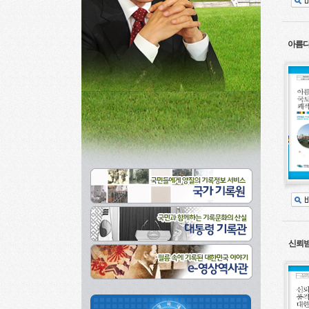
아름다
신뢰받