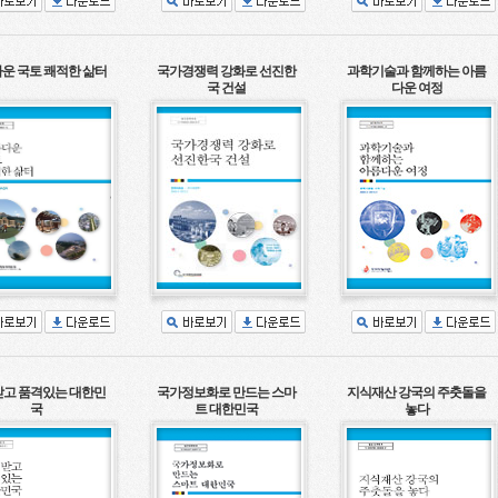
운 국토 쾌적한 삶터
국가경쟁력 강화로 선진한
과학기술과 함께하는 아름
국 건설
다운 여정
고 품격있는 대한민
국가정보화로 만드는 스마
지식재산 강국의 주춧돌을
국
트 대한민국
놓다