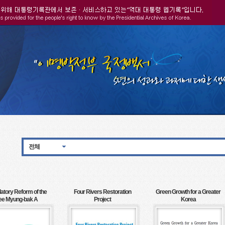
전체
atory Reform of the
Four Rivers Restoration
Green Growth for a Greater
ee Myung-bak A
Project
Korea