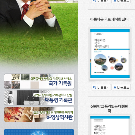
아름다운 국토 쾌적한 삶터
신뢰받고 품격있는 대한민
국