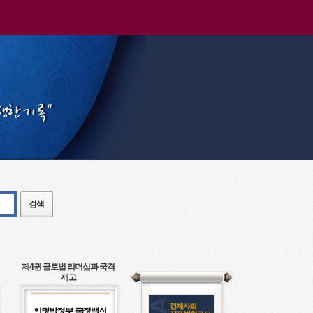
제4권 글로벌 리더십과 국격
제고