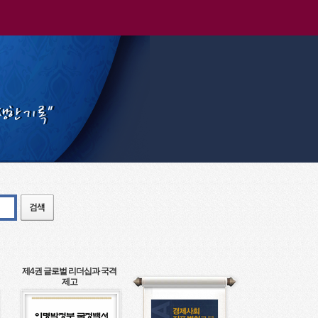
제4권 글로벌 리더십과 국격
제고