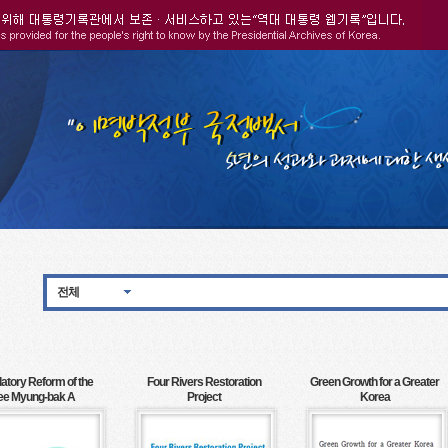
전체
atory Reform of the
Four Rivers Restoration
Green Growth for a Greater
ee Myung-bak A
Project
Korea