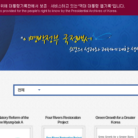
전체
atory Reform of the
Four Rivers Restoration
Green Growth for a Greater
ee Myung-bak A
Project
Korea