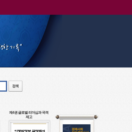
제4권 글로벌 리더십과 국격
제고