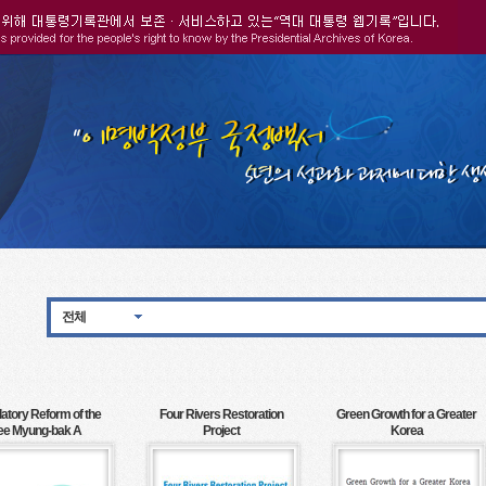
전체
atory Reform of the
Four Rivers Restoration
Green Growth for a Greater
ee Myung-bak A
Project
Korea