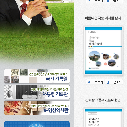
아름다운 국토 쾌적한 삶터
신뢰받고 품격있는 대한민
국