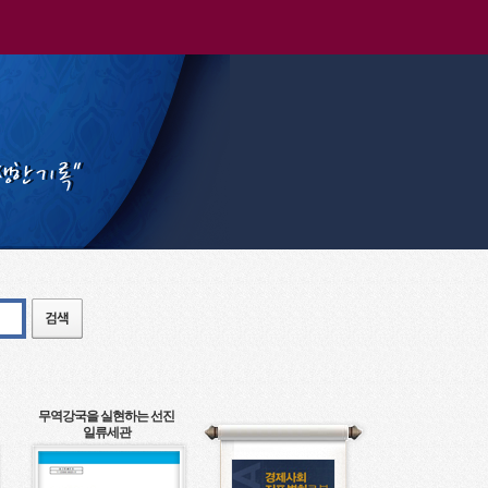
무역강국을 실현하는 선진
일류세관