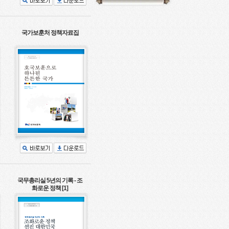
국가보훈처 정책자료집
국무총리실 5년의 기록 - 조
화로운 정책 [1]