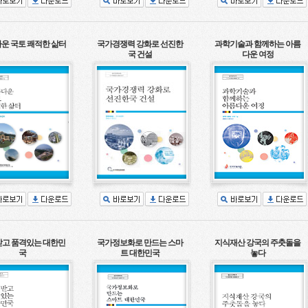
운 국토 쾌적한 삶터
국가경쟁력 강화로 선진한
과학기술과 함께하는 아름
국 건설
다운 여정
고 품격있는 대한민
국가정보화로 만드는 스마
지식재산 강국의 주춧돌을
국
트 대한민국
놓다