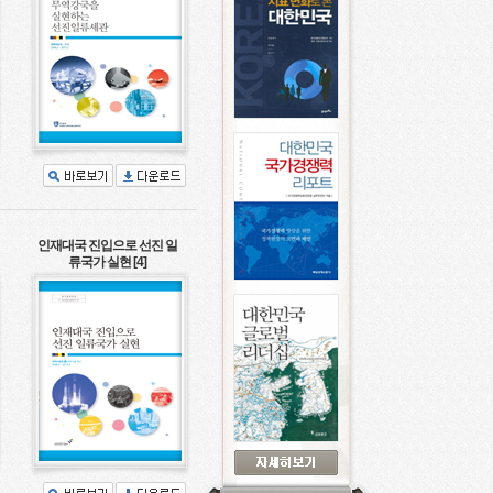
인재대국 진입으로 선진 일
류국가 실현 [4]