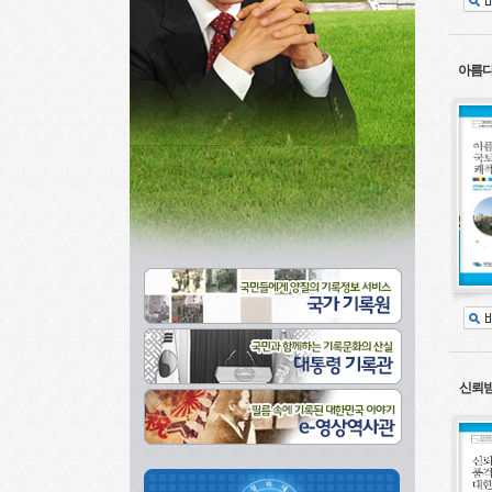
아름다
신뢰받