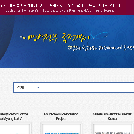
전체
atory Reform of the
Four Rivers Restoration
Green Growth for a Greater
ee Myung-bak A
Project
Korea