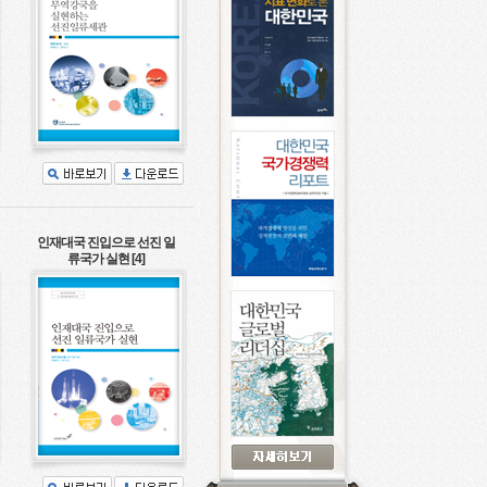
인재대국 진입으로 선진 일
류국가 실현 [4]