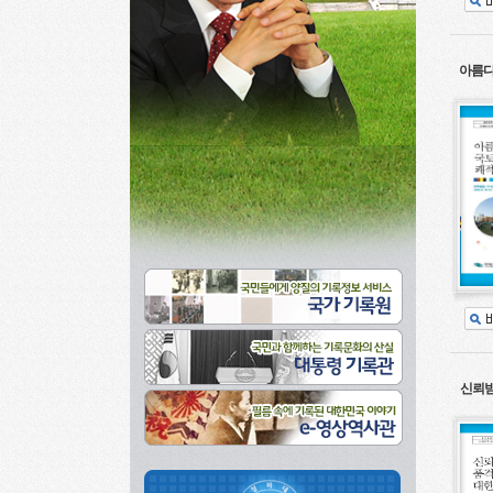
아름다
신뢰받