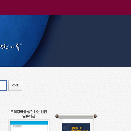
무역강국을 실현하는 선진
일류세관