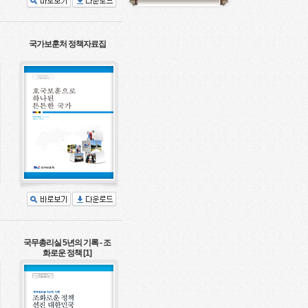
국가보훈처 정책자료집
국무총리실 5년의 기록 - 조
화로운 정책 [1]