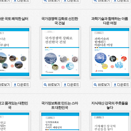
운 국토 쾌적한 삶터
국가경쟁력 강화로 선진한
과학기술과 함께하는 아름
국 건설
다운 여정
고 품격있는 대한민
국가정보화로 만드는 스마
지식재산 강국의 주춧돌을
국
트 대한민국
놓다