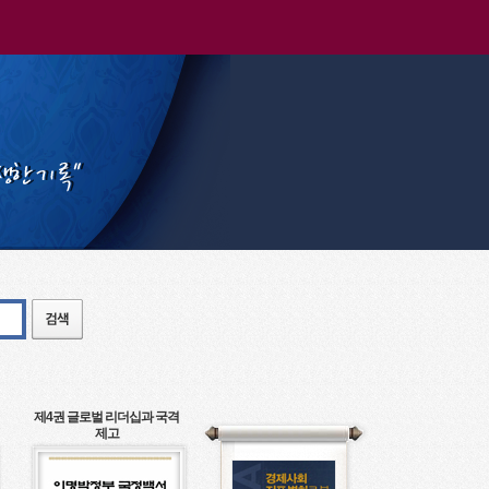
제4권 글로벌 리더십과 국격
제고