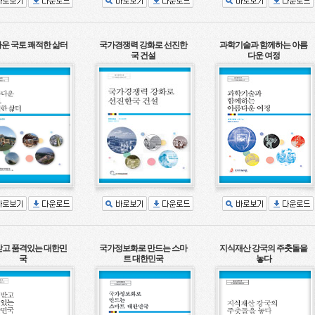
운 국토 쾌적한 삶터
국가경쟁력 강화로 선진한
과학기술과 함께하는 아름
국 건설
다운 여정
고 품격있는 대한민
국가정보화로 만드는 스마
지식재산 강국의 주춧돌을
국
트 대한민국
놓다