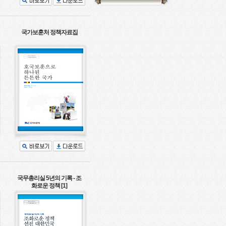
국가보훈처 정책자료집
국무총리실 5년의 기록 - 조
화로운 정책 [1]