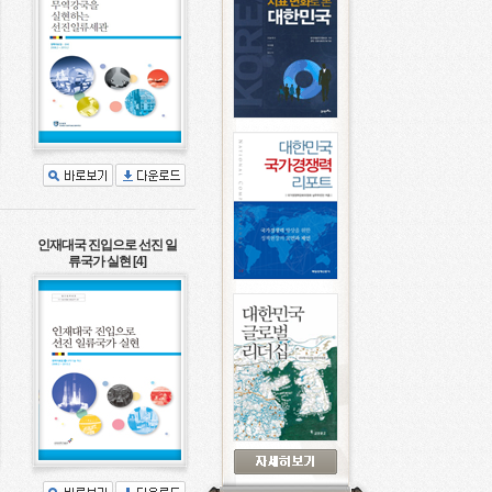
인재대국 진입으로 선진 일
류국가 실현 [4]