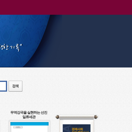
무역강국을 실현하는 선진
일류세관