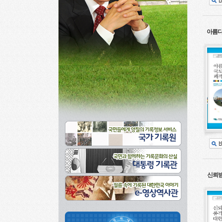
아름다
신뢰받