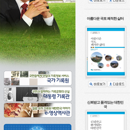
아름다운 국토 쾌적한 삶터
신뢰받고 품격있는 대한민
국