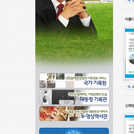
아름다
신뢰받