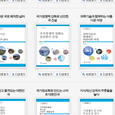
운 국토 쾌적한 삶터
국가경쟁력 강화로 선진한
과학기술과 함께하는 아름
국 건설
다운 여정
고 품격있는 대한민
국가정보화로 만드는 스마
지식재산 강국의 주춧돌을
국
트 대한민국
놓다