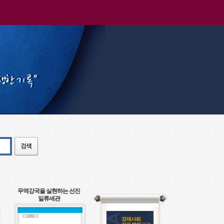
무역강국을 실현하는 선진
일류세관