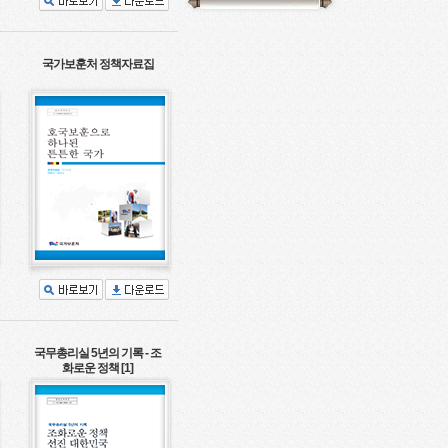
국가보훈처 정책자료집
국무총리실 5년의 기록 - 조
화로운 정책 [1]