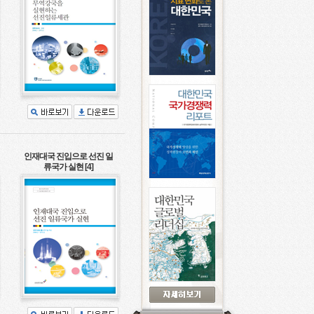
인재대국 진입으로 선진 일
류국가 실현 [4]