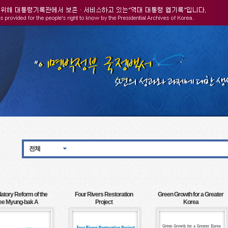
전체
atory Reform of the
Four Rivers Restoration
Green Growth for a Greater
ee Myung-bak A
Project
Korea