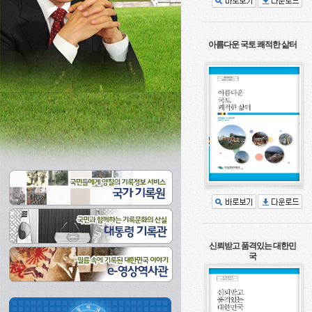
아름다운 국토 쾌적한 삶터
신뢰받고 품격있는 대한민
국