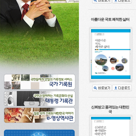
아름다운 국토 쾌적한 삶터
신뢰받고 품격있는 대한민
국