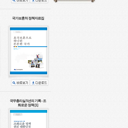
국가보훈처 정책자료집
국무총리실 5년의 기록 - 조
화로운 정책 [1]