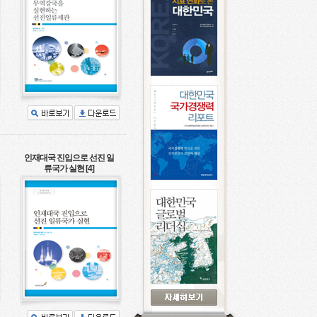
인재대국 진입으로 선진 일
류국가 실현 [4]