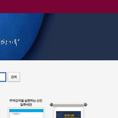
무역강국을 실현하는 선진
일류세관