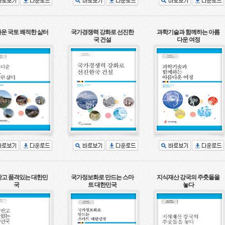
운 국토 쾌적한 삶터
국가경쟁력 강화로 선진한
과학기술과 함께하는 아름
국 건설
다운 여정
고 품격있는 대한민
국가정보화로 만드는 스마
지식재산 강국의 주춧돌을
국
트 대한민국
놓다