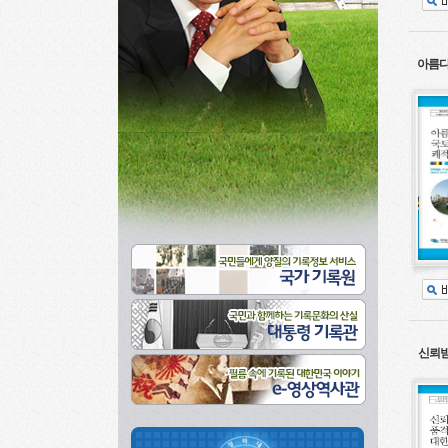
아름다
신뢰받