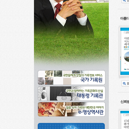
아름다
신뢰받