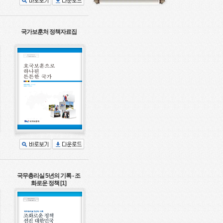
국가보훈처 정책자료집
국무총리실 5년의 기록 - 조
화로운 정책 [1]