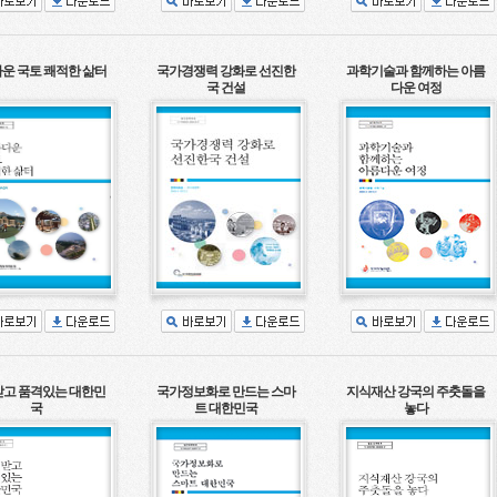
운 국토 쾌적한 삶터
국가경쟁력 강화로 선진한
과학기술과 함께하는 아름
국 건설
다운 여정
고 품격있는 대한민
국가정보화로 만드는 스마
지식재산 강국의 주춧돌을
국
트 대한민국
놓다