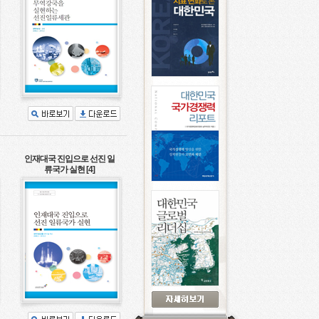
인재대국 진입으로 선진 일
류국가 실현 [4]