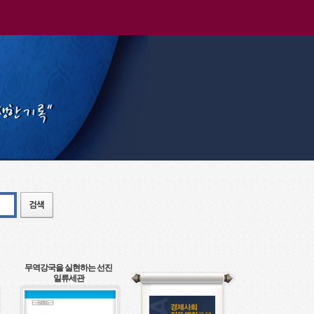
무역강국을 실현하는 선진
일류세관