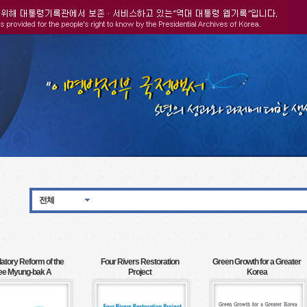
전체
atory Reform of the
Four Rivers Restoration
Green Growth for a Greater
ee Myung-bak A
Project
Korea