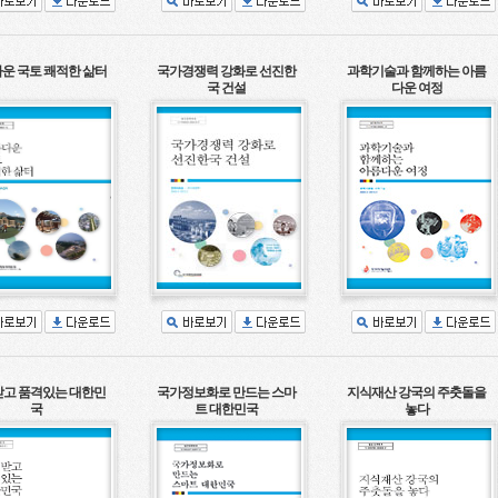
운 국토 쾌적한 삶터
국가경쟁력 강화로 선진한
과학기술과 함께하는 아름
국 건설
다운 여정
고 품격있는 대한민
국가정보화로 만드는 스마
지식재산 강국의 주춧돌을
국
트 대한민국
놓다