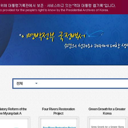
전체
atory Reform of the
Four Rivers Restoration
Green Growth for a Greater
ee Myung-bak A
Project
Korea