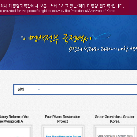
전체
atory Reform of the
Four Rivers Restoration
Green Growth for a Greater
ee Myung-bak A
Project
Korea