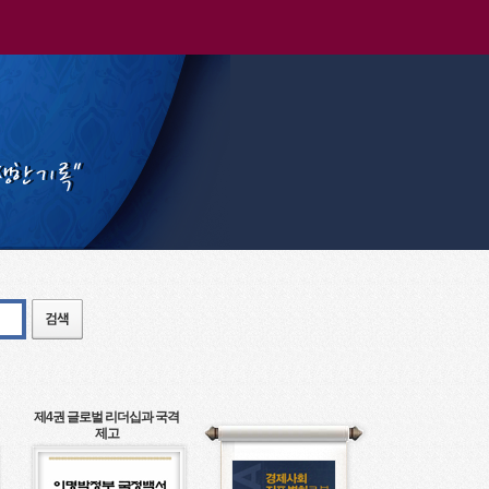
제4권 글로벌 리더십과 국격
제고