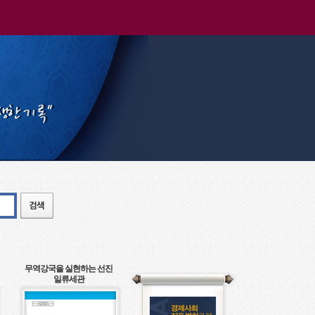
무역강국을 실현하는 선진
일류세관