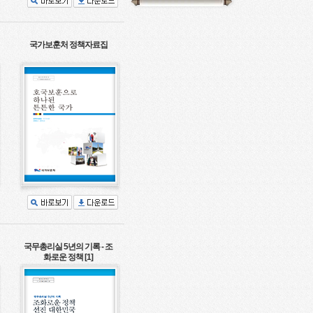
국가보훈처 정책자료집
국무총리실 5년의 기록 - 조
화로운 정책 [1]