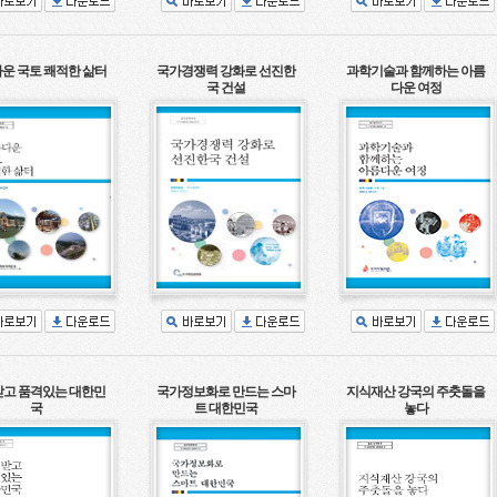
운 국토 쾌적한 삶터
국가경쟁력 강화로 선진한
과학기술과 함께하는 아름
국 건설
다운 여정
고 품격있는 대한민
국가정보화로 만드는 스마
지식재산 강국의 주춧돌을
국
트 대한민국
놓다