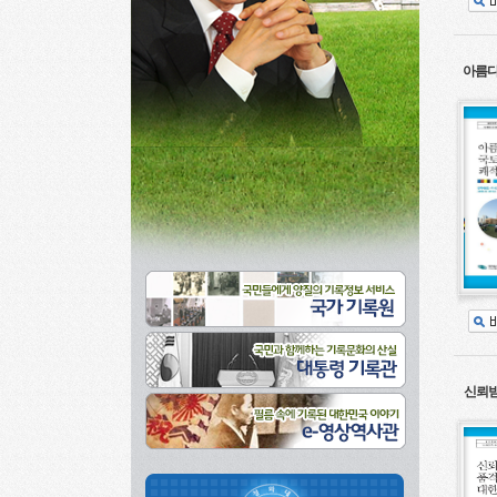
아름다
신뢰받