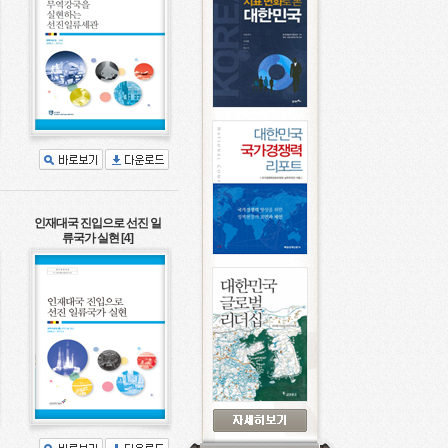
인재대국 진입으로 선진 일
류국가 실현 [4]