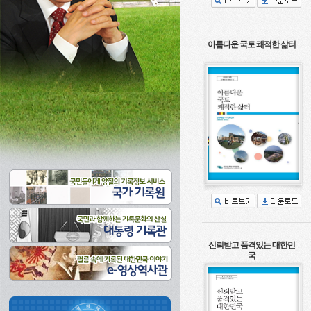
아름다운 국토 쾌적한 삶터
신뢰받고 품격있는 대한민
국