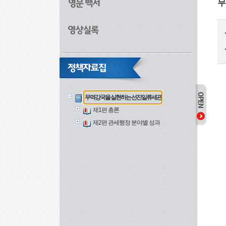
무
무역강국을 실현하는 선진일류세관
제1편 총론
제2편 관세행정 분야별 성과