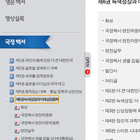
제6권 녹색성장과
화보
국정백서 편찬위원
국정백서 편찬자문
편찬실무
제1권 국민과 함께 만든 더 큰 대한민국
국정백서 권별 집필
제2권 글로벌 경제위기 극복
발간사
제3권 세계를 경제영토로
머리글
제4권 글로벌 리더십과 국격 제고
제1편 더 큰 대한
제5권 원칙있는 대북ㆍ통일 정책과 선진안보
제6권 녹색성장과 미래성장동력
제2편 녹색성장, 더
화보
제3편 신성장동력 
국정백서 편찬위원회
제4편 창조적 과학
국정백서 편찬자문위원회
제5편 스마트 시대
편찬실무
국정백서 권별 집필·감수(대통령실)