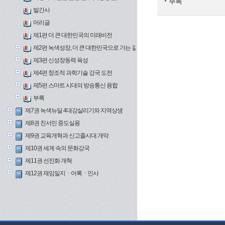
부록
발간사
머리글
제1편 더 큰 대한민국의 미래비전
제2편 녹색성장, 더 큰 대한민국으로 가는 길
제3편 신성장동력 육성
제4편 창조적 과학기술 강국 도전
제5편 스마트 시대의 방송통신 융합
부록
제7권 녹색뉴딜 4대강살리기와 지역상생
제8권 친서민 중도실용
제9권 교육개혁과 신고졸시대 개막
제10권 세계 속의 문화강국
제11권 선진화 개혁
제12권 재임일지ㆍ어록ㆍ인사