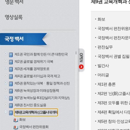
제9권 교육개혁과
화보
국정백서 편찬위원
국정백서 편찬자문
편찬실무
제1권 국민과 함께 만든 더 큰 대한민국
국정백서 권별 집필
제2권 글로벌 경제위기 극복
발간사
제3권 세계를 경제영토로
머리글
제4권 글로벌 리더십과 국격 제고
제5권 원칙있는 대북ㆍ통일 정책과 선진안보
제1편 총론
제6권 녹색성장과 미래성장동력
제2편 ‘신(新)고졸시
제7권 녹색뉴딜 4대강살리기와 지역상생
제3편 모두를 위한
제8권 친서민 중도실용
제4편 획일에서 다
제9권 교육개혁과 신고졸시대 개막
화보
제5편 창의·인성교
국정백서 편찬위원회