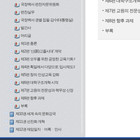
제6편 대학구조개혁
국정백서 편찬자문위원회
제7편 교원의 전문
편찬실무
국정백서 권별 집필·감수(대통령실)
제8편 향후 과제
발간사
부록
머리글
제1편 총론
제2편 ‘신(新)고졸시대’ 개막
제3편 모두를 위한 공정한 교육기회 제공
제4편 획일에서 다양으로: 입시제도의 변화
제5편 창의·인성교육 강화
제6편 대학구조개혁 시작
제7편 교원의 전문성과 책무성 신장
제8편 향후 과제
부록
제10권 세계 속의 문화강국
제11권 선진화 개혁
제12권 재임일지ㆍ어록ㆍ인사