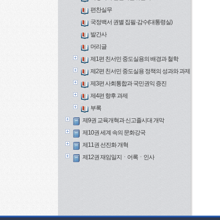
편찬실무
국정백서 권별 집필·감수(대통령실)
발간사
머리글
제1편 친서민 중도실용의 배경과 철학
제2편 친서민 중도실용 정책의 성과와 과제
제3편 사회통합과 국민권익 증진
제4편 향후 과제
부록
제9권 교육개혁과 신고졸시대 개막
제10권 세계 속의 문화강국
제11권 선진화 개혁
제12권 재임일지ㆍ어록ㆍ인사