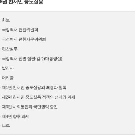
8권 친서민 중도실용
화보
국정백서 편찬위원회
국정백서 편찬자문위원회
편찬실무
국정백서 권별 집필·감수(대통령실)
발간사
머리글
제1편 친서민 중도실용의 배경과 철학
제2편 친서민 중도실용 정책의 성과와 과제
제3편 사회통합과 국민권익 증진
제4편 향후 과제
부록