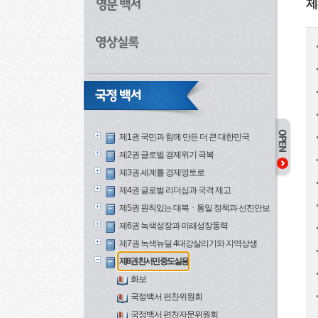
제
제1권 국민과 함께 만든 더 큰 대한민국
제2권 글로벌 경제위기 극복
제3권 세계를 경제영토로
제4권 글로벌 리더십과 국격 제고
제5권 원칙있는 대북ㆍ통일 정책과 선진안보
제6권 녹색성장과 미래성장동력
제7권 녹색뉴딜 4대강살리기와 지역상생
제8권 친서민 중도실용
화보
국정백서 편찬위원회
국정백서 편찬자문위원회