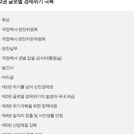
2권 글로벌 경제위기 극복
화보
국정백서 편찬위원회
국정백서 편찬자문위원회
편찬실무
국정백서 권별 집필·감수(대통령실)
발간사
머리글
제1편 위기를 넘어 선진경제로
제2편 글로벌 경제위기의 발생과 국내 파급
제3편 위기극복을 위한 정책대응
제4편 일자리 창출 및 서민생활 안정
제5편 산업체질 강화