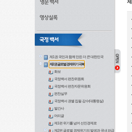
제
제1권 국민과 함께 만든 더 큰 대한민국
제2권 글로벌 경제위기 극복
화보
국정백서 편찬위원회
국정백서 편찬자문위원회
편찬실무
국정백서 권별 집필·감수(대통령실)
발간사
머리글
제1편 위기를 넘어 선진경제로
제2편 글로벌 경제위기의 발생과 국내 파급