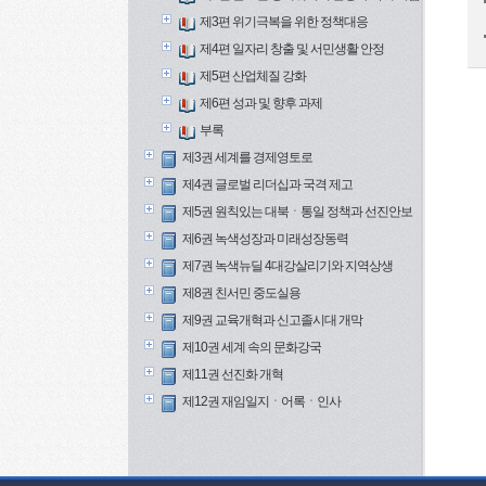
제3편 위기극복을 위한 정책대응
제4편 일자리 창출 및 서민생활 안정
제5편 산업체질 강화
제6편 성과 및 향후 과제
부록
제3권 세계를 경제영토로
제4권 글로벌 리더십과 국격 제고
제5권 원칙있는 대북ㆍ통일 정책과 선진안보
제6권 녹색성장과 미래성장동력
제7권 녹색뉴딜 4대강살리기와 지역상생
제8권 친서민 중도실용
제9권 교육개혁과 신고졸시대 개막
제10권 세계 속의 문화강국
제11권 선진화 개혁
제12권 재임일지ㆍ어록ㆍ인사