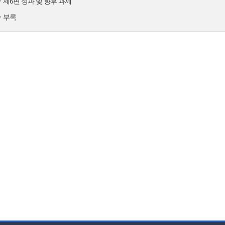
제6편 성과 및 향후 과제
부록