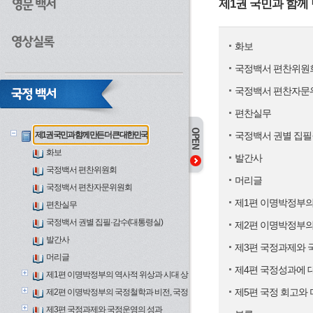
제1권 국민과 함께
화보
국정백서 편찬위원
국정백서 편찬자문
편찬실무
제1권 국민과 함께 만든 더 큰 대한민국
국정백서 권별 집필
화보
발간사
국정백서 편찬위원회
머리글
국정백서 편찬자문위원회
제1편 이명박정부의
편찬실무
국정백서 권별 집필·감수(대통령실)
제2편 이명박정부의
발간사
제3편 국정과제와 
머리글
제4편 국정성과에 
제1편 이명박정부의 역사적 위상과 시대 상황
제5편 국정 회고와 
제2편 이명박정부의 국정철학과 비전, 국정 5년의 전개
제3편 국정과제와 국정운영의 성과