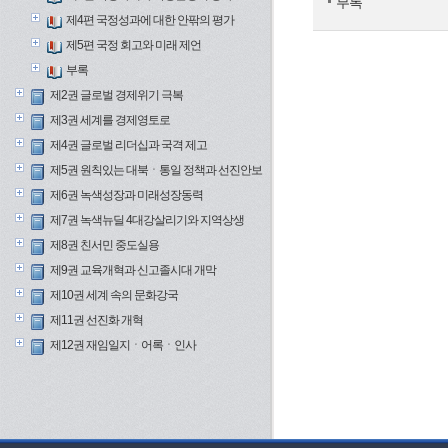
부록
제4편 국정성과에 대한 안팎의 평가
제5편 국정 회고와 미래 제언
부록
제2권 글로벌 경제위기 극복
제3권 세계를 경제영토로
제4권 글로벌 리더십과 국격 제고
제5권 원칙있는 대북ㆍ통일 정책과 선진안보
제6권 녹색성장과 미래성장동력
제7권 녹색뉴딜 4대강살리기와 지역상생
제8권 친서민 중도실용
제9권 교육개혁과 신고졸시대 개막
제10권 세계 속의 문화강국
제11권 선진화 개혁
제12권 재임일지ㆍ어록ㆍ인사