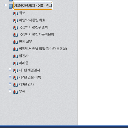
제12권 재임일지ㆍ어록ㆍ인사
화보
이명박 대통령 휘호
국정백서 편찬위원회
국정백서 편찬자문위원회
편찬 실무
국정백서 권별 집필·감수(대통령실)
발간사
머리글
제1편 재임일지
제2편 연설·어록
제3편 인사
부록