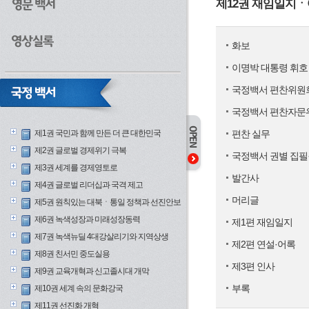
제12권 재임일지
화보
이명박 대통령 휘호
국정백서 편찬위원
국정백서 편찬자문
제1권 국민과 함께 만든 더 큰 대한민국
편찬 실무
제2권 글로벌 경제위기 극복
국정백서 권별 집필
제3권 세계를 경제영토로
발간사
제4권 글로벌 리더십과 국격 제고
머리글
제5권 원칙있는 대북ㆍ통일 정책과 선진안보
제6권 녹색성장과 미래성장동력
제1편 재임일지
제7권 녹색뉴딜 4대강살리기와 지역상생
제2편 연설·어록
제8권 친서민 중도실용
제3편 인사
제9권 교육개혁과 신고졸시대 개막
부록
제10권 세계 속의 문화강국
제11권 선진화 개혁