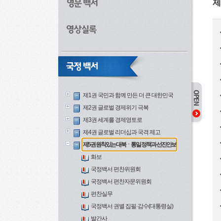
제
제1권 국민과 함께 만든 더 큰 대한민국
제2권 글로벌 경제위기 극복
제3권 세계를 경제영토로
제4권 글로벌 리더십과 국격 제고
제5권 원칙있는 대북ㆍ통일 정책과 선진안보
화보
국정백서 편찬위원회
국정백서 편찬자문위원회
편찬실무
국정백서 권별 집필·감수(대통령실)
발간사