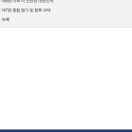
제6편 더욱 더 안전한 대한민국
제7편 종합 평가 및 향후 과제
부록