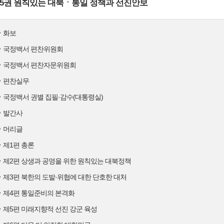
5권 원칙있는 대북ㆍ통일 정책과 선진안보
화보
국정백서 편찬위원회
국정백서 편찬자문위원회
편찬실무
국정백서 권별 집필·감수(대통령실)
발간사
머리글
제1편 총론
제2편 상생과 공영을 위한 원칙있는 대북정책
제3편 북한의 도발·위협에 대한 단호한 대처
제4편 통일준비의 본격화
제5편 미래지향적 선진 강군 육성