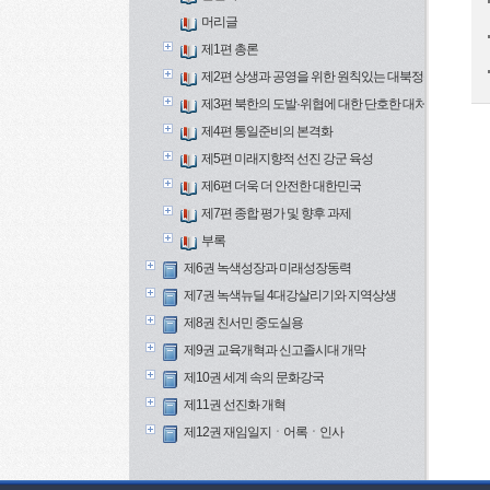
머리글
제1편 총론
제2편 상생과 공영을 위한 원칙있는 대북정책
제3편 북한의 도발·위협에 대한 단호한 대처
제4편 통일준비의 본격화
제5편 미래지향적 선진 강군 육성
제6편 더욱 더 안전한 대한민국
제7편 종합 평가 및 향후 과제
부록
제6권 녹색성장과 미래성장동력
제7권 녹색뉴딜 4대강살리기와 지역상생
제8권 친서민 중도실용
제9권 교육개혁과 신고졸시대 개막
제10권 세계 속의 문화강국
제11권 선진화 개혁
제12권 재임일지ㆍ어록ㆍ인사