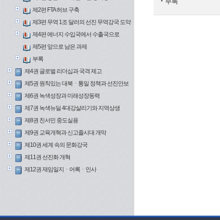
부록
제2편 FTA 허브 구축
제3편 무역 1조 달러의 선진 무역강국 도약
제4편 에너지 수입국에서 수출국으로
제5편 앞으로 남은 과제
부록
제4권 글로벌 리더십과 국격 제고
제5권 원칙있는 대북ㆍ통일 정책과 선진안보
제6권 녹색성장과 미래성장동력
제7권 녹색뉴딜 4대강살리기와 지역상생
제8권 친서민 중도실용
제9권 교육개혁과 신고졸시대 개막
제10권 세계 속의 문화강국
제11권 선진화 개혁
제12권 재임일지ㆍ어록ㆍ인사