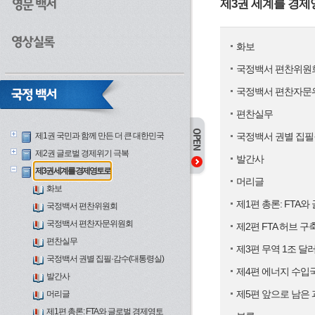
제3권 세계를 경
화보
국정백서 편찬위원
국정백서 편찬자문
편찬실무
제1권 국민과 함께 만든 더 큰 대한민국
국정백서 권별 집필
제2권 글로벌 경제위기 극복
발간사
제3권 세계를 경제영토로
머리글
화보
제1편 총론: FTA
국정백서 편찬위원회
국정백서 편찬자문위원회
제2편 FTA 허브 구
편찬실무
제3편 무역 1조 달
국정백서 권별 집필·감수(대통령실)
제4편 에너지 수입
발간사
제5편 앞으로 남은
머리글
제1편 총론: FTA와 글로벌 경제영토