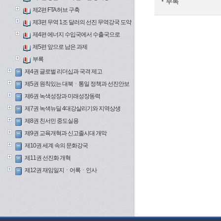
부록
제2편 FTA 허브 구축
제3편 무역 1조 달러의 선진 무역강국 도약
제4편 에너지 수입국에서 수출국으로
제5편 앞으로 남은 과제
부록
제4권 글로벌 리더십과 국격 제고
제5권 원칙있는 대북ㆍ통일 정책과 선진안보
제6권 녹색성장과 미래성장동력
제7권 녹색뉴딜 4대강살리기와 지역상생
제8권 친서민 중도실용
제9권 교육개혁과 신고졸시대 개막
제10권 세계 속의 문화강국
제11권 선진화 개혁
제12권 재임일지ㆍ어록ㆍ인사