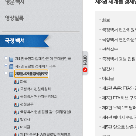
제3권 세계를 경
화보
국정백서 편찬위원
국정백서 편찬자문
편찬실무
제1권 국민과 함께 만든 더 큰 대한민국
국정백서 권별 집필
제2권 글로벌 경제위기 극복
발간사
제3권 세계를 경제영토로
머리글
화보
제1편 총론: FTA
국정백서 편찬위원회
국정백서 편찬자문위원회
제2편 FTA 허브 구
편찬실무
제3편 무역 1조 달
국정백서 권별 집필·감수(대통령실)
제4편 에너지 수입
발간사
제5편 앞으로 남은
머리글
제1편 총론: FTA와 글로벌 경제영토