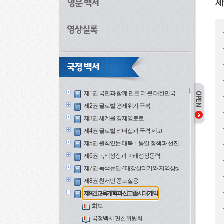
제
제1권 국민과 함께 만든 더 큰 대한민국
제2권 글로벌 경제위기 극복
제3권 세계를 경제영토로
제4권 글로벌 리더십과 국격 제고
제5권 원칙있는 대북ㆍ통일 정책과 선진안보
제6권 녹색성장과 미래성장동력
제7권 녹색뉴딜 4대강살리기와 지역상생
제8권 친서민 중도실용
제9권 교육개혁과 신고졸시대 개막
화보
국정백서 편찬위원회