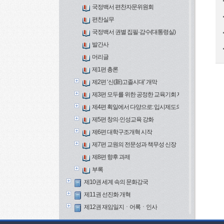
국정백서 편찬자문위원회
편찬실무
국정백서 권별 집필·감수(대통령실)
발간사
머리글
제1편 총론
제2편 ‘신(新)고졸시대’ 개막
제3편 모두를 위한 공정한 교육기회 제공
제4편 획일에서 다양으로: 입시제도의 변화
제5편 창의·인성교육 강화
제6편 대학구조개혁 시작
제7편 교원의 전문성과 책무성 신장
제8편 향후 과제
부록
제10권 세계 속의 문화강국
제11권 선진화 개혁
제12권 재임일지ㆍ어록ㆍ인사