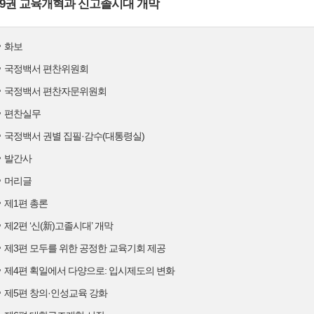
9권 교육개혁과 신고졸시대 개막
화보
국정백서 편찬위원회
국정백서 편찬자문위원회
편찬실무
국정백서 권별 집필·감수(대통령실)
발간사
머리글
제1편 총론
제2편 ‘신(新)고졸시대’ 개막
제3편 모두를 위한 공정한 교육기회 제공
제4편 획일에서 다양으로: 입시제도의 변화
제5편 창의·인성교육 강화