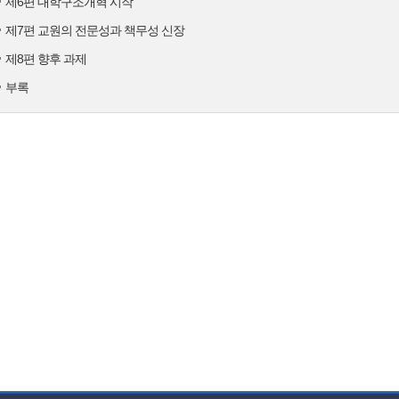
제6편 대학구조개혁 시작
제7편 교원의 전문성과 책무성 신장
제8편 향후 과제
부록