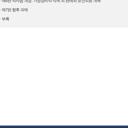
제6편 약사법 개정: 가정상비약 약국 외 판매와 보건의료 개혁
제7편 향후 과제
부록
 개혁