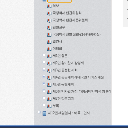
화보
국정백서 편찬위원회
국정백서 편찬자문위원회
편찬실무
국정백서 권별 집필·감수(대통령실)
발간사
머리글
제1편 총론
제2편 활기찬 시장경제
제3편 공정한 사회
제4편 공공개혁과 대국민 서비스 개선
제5편 농협개혁
제6편 약사법 개정: 가정상비약 약국 외 판매와 보건의료
제7편 향후 과제
부록
제12권 재임일지ㆍ어록ㆍ인사