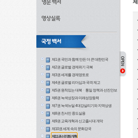
제
제1권 국민과 함께 만든 더 큰 대한민국
제2권 글로벌 경제위기 극복
제3권 세계를 경제영토로
제4권 글로벌 리더십과 국격 제고
제5권 원칙있는 대북ㆍ통일 정책과 선진안보
제6권 녹색성장과 미래성장동력
제7권 녹색뉴딜 4대강살리기와 지역상생
제8권 친서민 중도실용
제9권 교육개혁과 신고졸시대 개막
제10권 세계 속의 문화강국
제11권 선진화 개혁