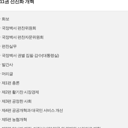
11권 선진화 개혁
화보
국정백서 편찬위원회
국정백서 편찬자문위원회
편찬실무
국정백서 권별 집필·감수(대통령실)
발간사
머리글
제1편 총론
제2편 활기찬 시장경제
제3편 공정한 사회
제4편 공공개혁과 대국민 서비스 개선
제5편 농협개혁