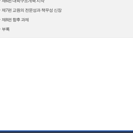
제6편 대학구조개혁 시작
제7편 교원의 전문성과 책무성 신장
제8편 향후 과제
부록