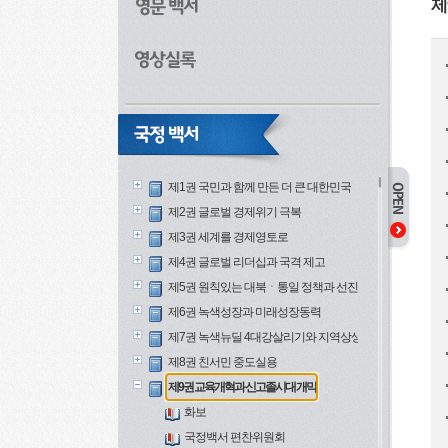
제
제1권 국민과 함께 만든 더 큰 대한민국
제2권 글로벌 경제위기 극복
제3권 세계를 경제영토로
제4권 글로벌 리더십과 국격 제고
제5권 원칙있는 대북ㆍ통일 정책과 선진안보
제6권 녹색성장과 미래성장동력
제7권 녹색뉴딜 4대강살리기와 지역상생
제8권 친서민 중도실용
제9권 교육개혁과 신고졸시대 개막
화보
국정백서 편찬위원회