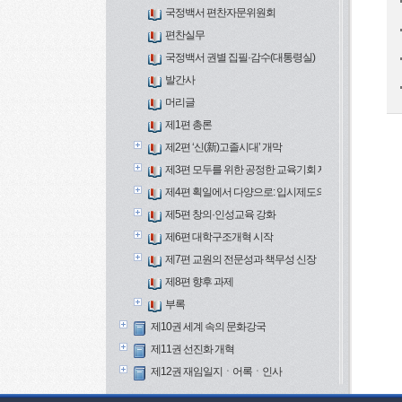
국정백서 편찬자문위원회
편찬실무
국정백서 권별 집필·감수(대통령실)
발간사
머리글
제1편 총론
제2편 ‘신(新)고졸시대’ 개막
제3편 모두를 위한 공정한 교육기회 제공
제4편 획일에서 다양으로: 입시제도의 변화
제5편 창의·인성교육 강화
제6편 대학구조개혁 시작
제7편 교원의 전문성과 책무성 신장
제8편 향후 과제
부록
제10권 세계 속의 문화강국
제11권 선진화 개혁
제12권 재임일지ㆍ어록ㆍ인사