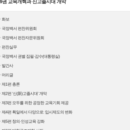
9권 교육개혁과 신고졸시대 개막
화보
국정백서 편찬위원회
국정백서 편찬자문위원회
편찬실무
국정백서 권별 집필·감수(대통령실)
발간사
머리글
제1편 총론
제2편 ‘신(新)고졸시대’ 개막
제3편 모두를 위한 공정한 교육기회 제공
제4편 획일에서 다양으로: 입시제도의 변화
제5편 창의·인성교육 강화