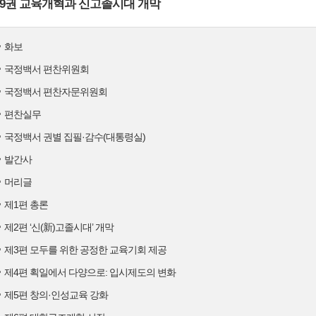
9권 교육개혁과 신고졸시대 개막
화보
국정백서 편찬위원회
국정백서 편찬자문위원회
편찬실무
국정백서 권별 집필·감수(대통령실)
발간사
머리글
제1편 총론
제2편 ‘신(新)고졸시대’ 개막
제3편 모두를 위한 공정한 교육기회 제공
제4편 획일에서 다양으로: 입시제도의 변화
제5편 창의·인성교육 강화