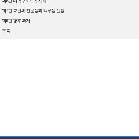
제6편 대학구조개혁 시작
제7편 교원의 전문성과 책무성 신장
제8편 향후 과제
부록