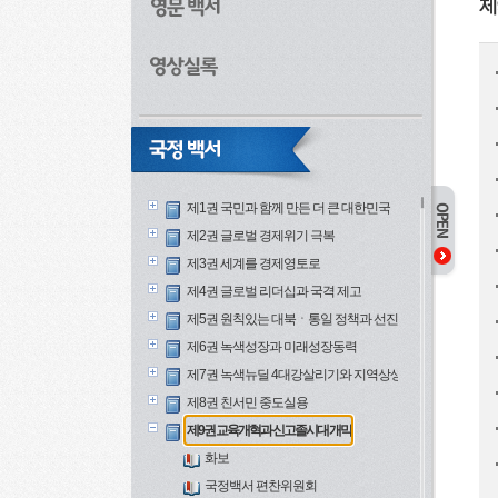
제
제1권 국민과 함께 만든 더 큰 대한민국
제2권 글로벌 경제위기 극복
제3권 세계를 경제영토로
제4권 글로벌 리더십과 국격 제고
제5권 원칙있는 대북ㆍ통일 정책과 선진안보
제6권 녹색성장과 미래성장동력
제7권 녹색뉴딜 4대강살리기와 지역상생
제8권 친서민 중도실용
제9권 교육개혁과 신고졸시대 개막
화보
국정백서 편찬위원회