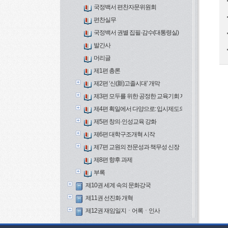
국정백서 편찬자문위원회
편찬실무
국정백서 권별 집필·감수(대통령실)
발간사
머리글
제1편 총론
제2편 ‘신(新)고졸시대’ 개막
제3편 모두를 위한 공정한 교육기회 제공
제4편 획일에서 다양으로: 입시제도의 변화
제5편 창의·인성교육 강화
제6편 대학구조개혁 시작
제7편 교원의 전문성과 책무성 신장
제8편 향후 과제
부록
제10권 세계 속의 문화강국
제11권 선진화 개혁
제12권 재임일지ㆍ어록ㆍ인사