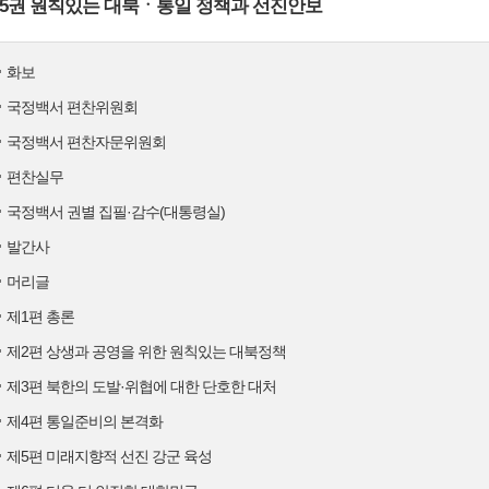
5권 원칙있는 대북ㆍ통일 정책과 선진안보
화보
국정백서 편찬위원회
국정백서 편찬자문위원회
편찬실무
국정백서 권별 집필·감수(대통령실)
발간사
머리글
제1편 총론
제2편 상생과 공영을 위한 원칙있는 대북정책
제3편 북한의 도발·위협에 대한 단호한 대처
제4편 통일준비의 본격화
제5편 미래지향적 선진 강군 육성