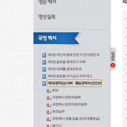
제
제1권 국민과 함께 만든 더 큰 대한민국
제2권 글로벌 경제위기 극복
제3권 세계를 경제영토로
제4권 글로벌 리더십과 국격 제고
제5권 원칙있는 대북ㆍ통일 정책과 선진안보
화보
국정백서 편찬위원회
국정백서 편찬자문위원회
편찬실무
국정백서 권별 집필·감수(대통령실)
발간사