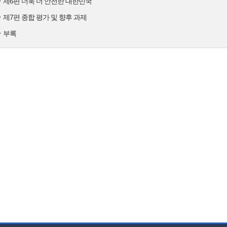
제6편 더욱 더 안전한 대한민국
제7편 종합 평가 및 향후 과제
부록