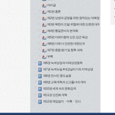
머리글
제1편 총론
제2편 상생과 공영을 위한 원칙있는 대북정책
제3편 북한의 도발·위협에 대한 단호한 대처
제4편 통일준비의 본격화
제5편 미래지향적 선진 강군 육성
제6편 더욱 더 안전한 대한민국
제7편 종합 평가 및 향후 과제
부록
제6권 녹색성장과 미래성장동력
제7권 녹색뉴딜 4대강살리기와 지역상생
제8권 친서민 중도실용
제9권 교육개혁과 신고졸시대 개막
제10권 세계 속의 문화강국
제11권 선진화 개혁
제12권 재임일지ㆍ어록ㆍ인사