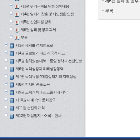
제6편 성과 및 향후
제3편 위기극복을 위한 정책대응
부록
제4편 일자리 창출 및 서민생활 안정
제5편 산업체질 강화
제6편 성과 및 향후 과제
부록
제3권 세계를 경제영토로
제4권 글로벌 리더십과 국격 제고
제5권 원칙있는 대북ㆍ통일 정책과 선진안보
제6권 녹색성장과 미래성장동력
제7권 녹색뉴딜 4대강살리기와 지역상생
제8권 친서민 중도실용
제9권 교육개혁과 신고졸시대 개막
제10권 세계 속의 문화강국
제11권 선진화 개혁
제12권 재임일지ㆍ어록ㆍ인사