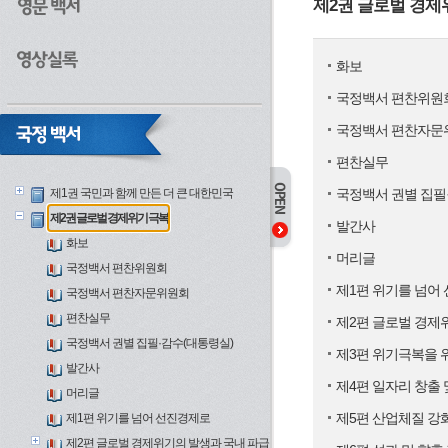
제2권 글로벌 경제
화보
국정백서 편찬위원
국정백서 편찬자문
편찬실무
제1권 국민과 함께 만든 더 큰 대한민국
국정백서 권별 집필
제2권 글로벌 경제위기 극복
발간사
화보
머리글
국정백서 편찬위원회
제1편 위기를 넘어
국정백서 편찬자문위원회
편찬실무
제2편 글로벌 경제
국정백서 권별 집필·감수(대통령실)
제3편 위기극복을 
발간사
제4편 일자리 창출
머리글
제5편 산업체질 강
제1편 위기를 넘어 선진경제로
제2편 글로벌 경제위기의 발생과 국내 파급