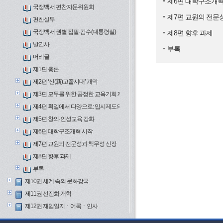
제6편 대학구조개혁
국정백서 편찬자문위원회
제7편 교원의 전문
편찬실무
국정백서 권별 집필·감수(대통령실)
제8편 향후 과제
발간사
부록
머리글
제1편 총론
제2편 ‘신(新)고졸시대’ 개막
제3편 모두를 위한 공정한 교육기회 제공
제4편 획일에서 다양으로: 입시제도의 변화
제5편 창의·인성교육 강화
제6편 대학구조개혁 시작
제7편 교원의 전문성과 책무성 신장
제8편 향후 과제
부록
제10권 세계 속의 문화강국
제11권 선진화 개혁
제12권 재임일지ㆍ어록ㆍ인사