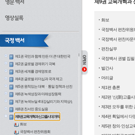
제9권 교육개혁과
화보
국정백서 편찬위원
국정백서 편찬자문
편찬실무
제1권 국민과 함께 만든 더 큰 대한민국
국정백서 권별 집필
제2권 글로벌 경제위기 극복
발간사
제3권 세계를 경제영토로
머리글
제4권 글로벌 리더십과 국격 제고
제5권 원칙있는 대북ㆍ통일 정책과 선진안보
제1편 총론
제6권 녹색성장과 미래성장동력
제2편 ‘신(新)고졸시
제7권 녹색뉴딜 4대강살리기와 지역상생
제3편 모두를 위한
제8권 친서민 중도실용
제4편 획일에서 다
제9권 교육개혁과 신고졸시대 개막
화보
제5편 창의·인성교
국정백서 편찬위원회