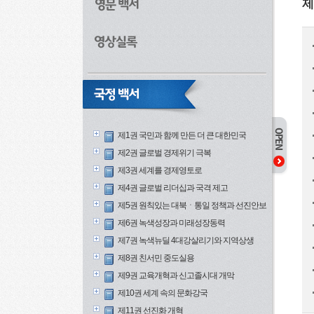
제
제1권 국민과 함께 만든 더 큰 대한민국
제2권 글로벌 경제위기 극복
제3권 세계를 경제영토로
제4권 글로벌 리더십과 국격 제고
제5권 원칙있는 대북ㆍ통일 정책과 선진안보
제6권 녹색성장과 미래성장동력
제7권 녹색뉴딜 4대강살리기와 지역상생
제8권 친서민 중도실용
제9권 교육개혁과 신고졸시대 개막
제10권 세계 속의 문화강국
제11권 선진화 개혁