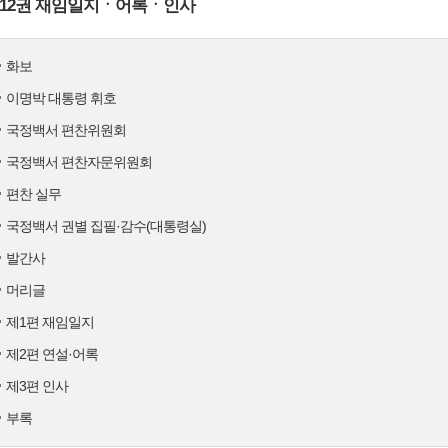
12권 재임일지ㆍ어록ㆍ인사
화보
이명박 대통령 휘호
국정백서 편찬위원회
국정백서 편찬자문위원회
편찬 실무
국정백서 권별 집필·감수(대통령실)
발간사
머리글
제1편 재임일지
제2편 연설·어록
제3편 인사
부록