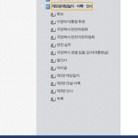
제12권 재임일지ㆍ어록ㆍ인사
화보
이명박 대통령 휘호
국정백서 편찬위원회
국정백서 편찬자문위원회
편찬 실무
국정백서 권별 집필·감수(대통령실)
발간사
머리글
제1편 재임일지
제2편 연설·어록
제3편 인사
부록